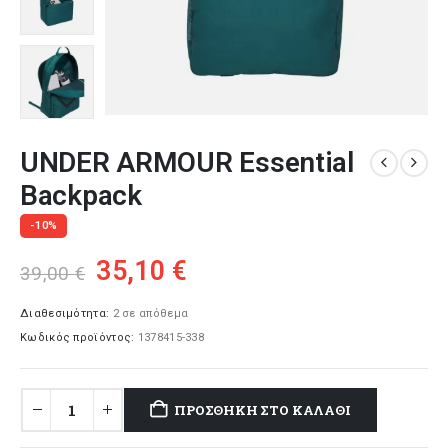
UNDER ARMOUR Essential
Backpack
-10%
Original
Η
35,10
€
39,00
€
price
τρέχουσα
was:
τιμή
Διαθεσιμότητα:
2 σε απόθεμα
Κωδικός προϊόντος:
1378415-338
39,00 €.
είναι:
35,10 €.
ΠΡΟΣΘΉΚΗ ΣΤΟ ΚΑΛΆΘΙ