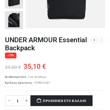
UNDER ARMOUR Essential
Backpack
-10%
Original
Η
35,10
€
39,00
€
price
τρέχουσα
was:
τιμή
Διαθεσιμότητα:
2 σε απόθεμα
Κωδικός προϊόντος:
1378415-001
39,00 €.
είναι:
35,10 €.
ΠΡΟΣΘΉΚΗ ΣΤΟ ΚΑΛΆΘΙ