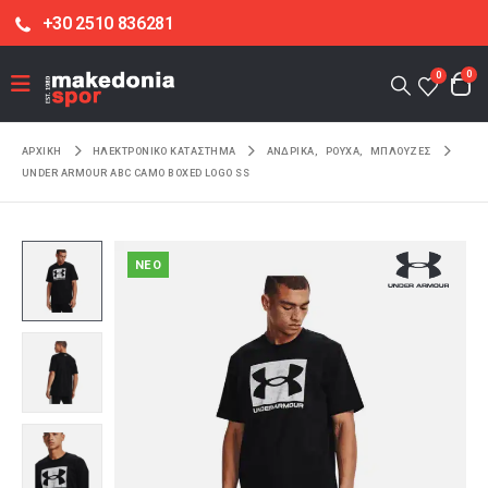
+30 2510 836281
0
0
ΑΡΧΙΚΉ
ΗΛΕΚΤΡΟΝΙΚΌ ΚΑΤΆΣΤΗΜΑ
ΑΝΔΡΙΚΑ
,
ΡΟΥΧΑ
,
ΜΠΛΟΥΖΕΣ
UNDER ARMOUR ABC CAMO BOXED LOGO SS
NEO