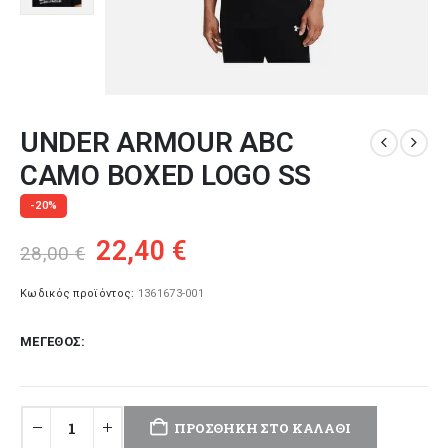
UNDER ARMOUR ABC
CAMO BOXED LOGO SS
-20%
Original
Η
22,40
€
28,00
€
price
τρέχουσα
was:
τιμή
Κωδικός προϊόντος:
1361673-001
28,00 €.
είναι:
ΜΈΓΕΘΟΣ
22,40 €.
ΠΡΟΣΘΉΚΗ ΣΤΟ ΚΑΛΆΘΙ