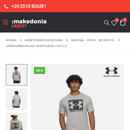
+30 2510 836281
0
0
ΑΡΧΙΚΉ
ΗΛΕΚΤΡΟΝΙΚΌ ΚΑΤΆΣΤΗΜΑ
ΑΝΔΡΙΚΑ
,
ΡΟΥΧΑ
,
ΜΠΛΟΥΖΕΣ
UNDER ARMOUR ABC CAMO BOXED LOGO SS
NEO