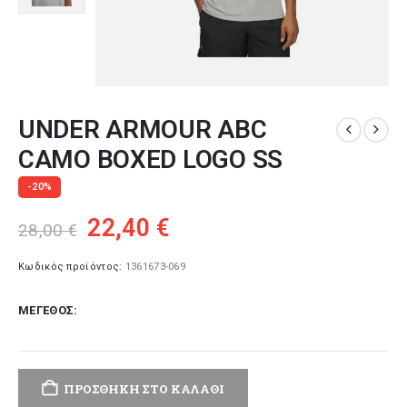
UNDER ARMOUR ABC
CAMO BOXED LOGO SS
-20%
Original
Η
22,40
€
28,00
€
price
τρέχουσα
was:
τιμή
Κωδικός προϊόντος:
1361673-069
28,00 €.
είναι:
ΜΈΓΕΘΟΣ
22,40 €.
ΠΡΟΣΘΉΚΗ ΣΤΟ ΚΑΛΆΘΙ