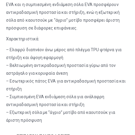
EVA και η συμπιεσμένη ενδιάμεση σόλα EVA προσφέρουν
αντικραδασμική προστασία και στήριξη, ενώ η εξωτερική
σόλα από καουτσούκ με “άγριο” μοτίβο προσφέρει άριστη
πρόσφυση σε διάφορες επιφάνειες.
Χαρακτηριστικά:
– Ελαφρύ διαπνέον άνω μέρος από πλέγμα ΤPU φτέρνα για
στήριξη και άψογη εφαρμογή
– Βελτιωμένη αντικραδασμική προστασία γύρω από τον
αστράγαλο για κορυφαία άνεση
– Εσωτερικός πάτος EVA για αντικραδασμική προστασία και
στήριξη
– Συμπιεσμένη EVA ενδιάμεση σόλα για ανάλαφρη
αντικραδασμική προστασία και στήριξη
– Εξωτερική σόλα με “άγριο” μοτίβο από καουτσούκ για
άριστη πρόσφυση