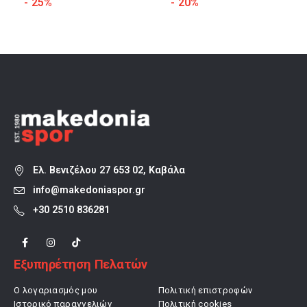
α
price
τρέχουσα
price
τρέχουσα
- 25%
- 20%
was:
τιμή
was:
τιμή
82,00 €.
είναι:
69,90 €.
είναι:
61,50 €.
55,92 €.
Ελ. Βενιζέλου 27 653 02, Καβάλα
info@makedoniaspor.gr
+30 2510 836281
Εξυπηρέτηση Πελατών
Ο λογαριασμός μου
Πολιτική επιστροφών
Ιστορικό παραγγελιών
Πολιτική cookies