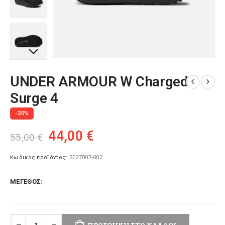
UNDER ARMOUR W Charged
Surge 4
-20%
Original
Η
44,00
€
55,00
€
price
τρέχουσα
was:
τιμή
Κωδικός προϊόντος:
3027007-002
55,00 €.
είναι:
ΜΈΓΕΘΟΣ
44,00 €.
ΠΡΟΣΘΉΚΗ ΣΤΟ ΚΑΛΆΘΙ