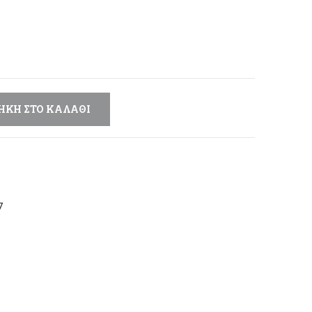
μή
αι:
,60 €.
ΉΚΗ ΣΤΟ ΚΑΛΆΘΙ
7