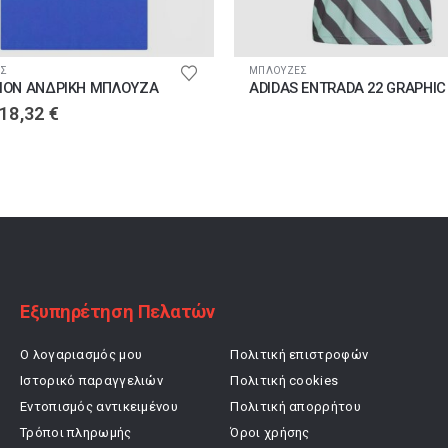
ϊόντος
ΕΣ
ΜΠΛΟΥΖΕΣ
ION ΑΝΔΡΙΚΗ ΜΠΛΟΥΖΑ
Original
Η
18,32
€
price
τρέχουσα
was:
τιμή
22,90 €.
είναι:
18,32 €.
Εξυπηρέτηση Πελατών
Ο λογαριασμός μου
Πολιτική επιστροφών
Ιστορικό παραγγελιών
Πολιτική cookies
Εντοπισμός αντικειμένου
Πολιτική απορρήτου
Τρόποι πληρωμής
Όροι χρήσης