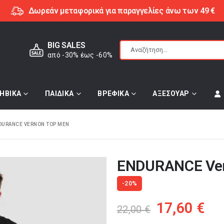
Δωρεάν μεταφορικά για παραγγελίες άνω των 49 €
BIG SALES
από -30% έως -60%
ΗΒΙΚΑ
ΠΑΙΔΙΚΑ
ΒΡΕΦΙΚΑ
ΑΞΕΣΟΥΑΡ
DURANCE VERNON TOP MEN
ENDURANCE Ver
-20%
Original
Η
17,60
€
22,00
€
price
τρ