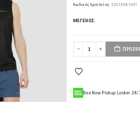
was:
τι
Κωδικός προϊόντος:
E251538-1001
22,00 €.
είν
ΜΈΓΕΘΟΣ
17
ΠΡΟΣΘ
Box Now Pickup Locker 24/