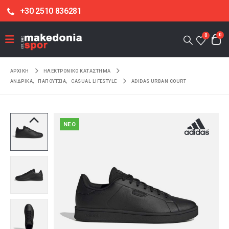
+30 2510 836281
0
0
ΑΡΧΙΚΉ
ΗΛΕΚΤΡΟΝΙΚΌ ΚΑΤΆΣΤΗΜΑ
ΑΝΔΡΙΚΑ
,
ΠΑΠΟΥΤΣΙΑ
,
CASUAL LIFESTYLE
ADIDAS URBAN COURT
NEO