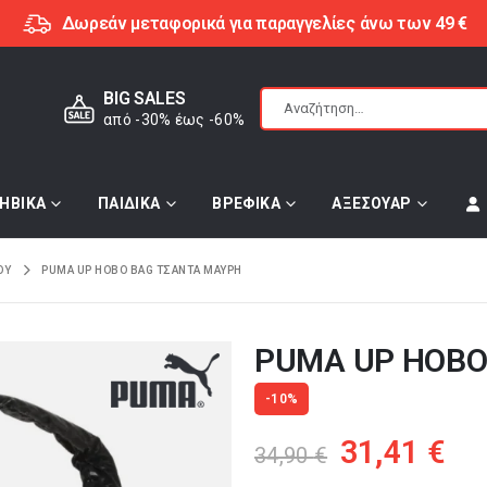
Δωρεάν μεταφορικά για παραγγελίες άνω των 49 €
BIG SALES
από -30% έως -60%
ΗΒΙΚΑ
ΠΑΙΔΙΚΑ
ΒΡΕΦΙΚΑ
ΑΞΕΣΟΥΑΡ
ΟΥ
PUMA UP HOBO BAG ΤΣΆΝΤΑ ΜΑΎΡΗ
PUMA UP HOBO
-10%
Original
Η
31,41
€
34,90
€
price
τρ