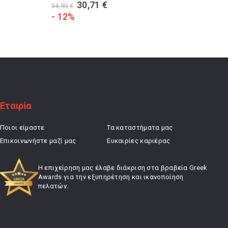
Original
Η
30,71
€
34,90
€
36,00
€
price
τρέχουσα
- 12%
- 10%
was:
τιμή
34,90 €.
είναι:
30,71 €.
Εταιρία
Ποιοι είμαστε
Τα καταστήματα μας
Επικοινωνήστε μαζί μας
Ευκαιρίες καριέρας
Η επιχείρηση μας έλαβε διάκριση στα βραβεία Greek
Awards για την εξυπηρέτηση και ικανοποίηση
πελατών.