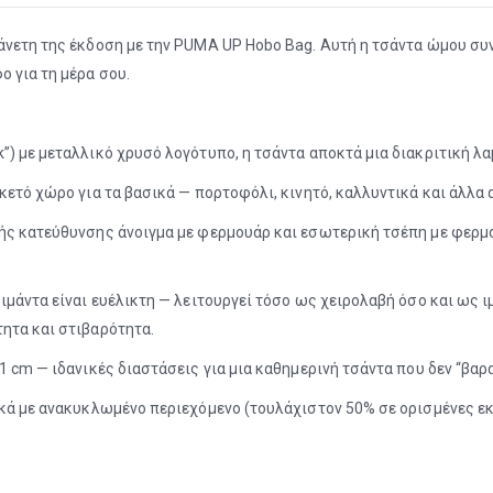
άνετη της έκδοση με την PUMA UP Hobo Bag. Αυτή η τσάντα ώμου συ
ο για τη μέρα σου.
”) με μεταλλικό χρυσό λογότυπο, η τσάντα αποκτά μια διακριτική λα
κετό χώρο για τα βασικά — πορτοφόλι, κινητό, καλλυντικά και άλλα 
λής κατεύθυνσης άνοιγμα με φερμουάρ και εσωτερική τσέπη με φερ
ιμάντα είναι ευέλικτη — λειτουργεί τόσο ως χειρολαβή όσο και ως ι
ητα και στιβαρότητα.
1 cm — ιδανικές διαστάσεις για μια καθημερινή τσάντα που δεν “βαρα
ικά με ανακυκλωμένο περιεχόμενο (τουλάχιστον 50% σε ορισμένες εκ