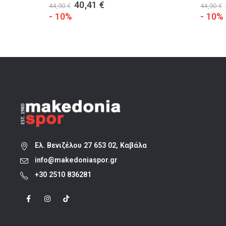
Original
Η
40,41
€
44,90
€
44,90
€
price
τρέχουσα
- 10%
- 10%
was:
τιμή
44,90 €.
είναι:
40,41 €.
Ελ. Βενιζέλου 27 653 02, Καβάλα
info@makedoniaspor.gr
+30 2510 836281