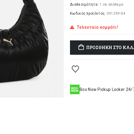
was:
τι
Διαθεσιμότητα:
1 σε απόθεμα
34,90 €.
είν
Κωδικός προϊόντος:
091299-04
31
Τελευταίο κομμάτι!
ΠΡΟΣΘΉΚΗ ΣΤΟ ΚΑΛ
Box Now Pickup Locker 24/