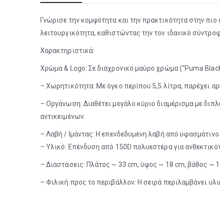
Γνώρισε την κομψότητα και την πρακτικότητα στην πιο 
λειτουργικότητα, καθιστώντας την τον ιδανικό σύντροφ
Χαρακτηριστικά:
Χρώμα & Logo: Σε διαχρονικό μαύρο χρώμα (“Puma Black
– Χωρητικότητα: Με όγκο περίπου 5,5 λίτρα, παρέχει αρ
– Οργάνωση: Διαθέτει μεγάλο κύριο διαμέρισμα με διπ
αντικειμένων.
– Λαβή / Ιμάντας: Η επενδεδυμένη λαβή από υφασμάτινο 
– Υλικό: Επένδυση από 150D πολυεστέρα για ανθεκτικότ
– Διαστάσεις: Πλάτος ~ 33 cm, ύψος ~ 18 cm, βάθος ~ 1
– Φιλική προς το περιβάλλον: Η σειρά περιλαμβάνει υλ