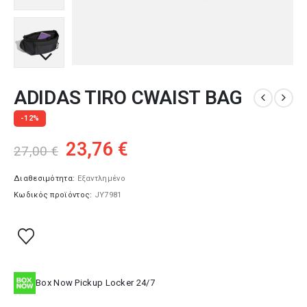
ADIDAS TIRO CWAIST BAG
-12%
Original
Η
23,76
€
27,00
€
price
τρέχουσα
was:
τιμή
Διαθεσιμότητα:
Εξαντλημένο
Κωδικός προϊόντος:
JY7981
27,00 €.
είναι:
23,76 €.
Box Now Pickup Locker 24/7