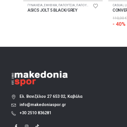
Αυτό το προϊόν έχει πολλαπλές παραλλαγές. Οι επιλογές μπορούν να επιλεγούν στη σελίδα του προ
ΓΥΝΑΙΚΕΙΑ
,
ΕΦΗΒΙΚΑ
,
ΠΑΠΟΥΤΣΙΑ
,
ΠΑΠΟΥΤΣΙΑ
,
ΠΕΡΠΑΤΗΜΑ-ΤΡΕΞΙΜΟ
CASUAL L
ASICS JOLT 5 BLACK/GREY
CONVER
110,00
€
- 40%
Ελ. Βενιζέλου 27 653 02, Καβάλα
info@makedoniaspor.gr
+30 2510 836281