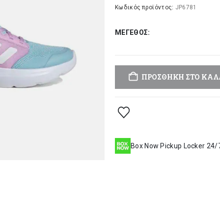
was:
τι
Κωδικός προϊόντος:
JP6781
49,00 €.
είν
ΜΈΓΕΘΟΣ
39
ΠΡΟΣΘΉΚΗ ΣΤΟ ΚΑΛ
Box Now Pickup Locker 24/