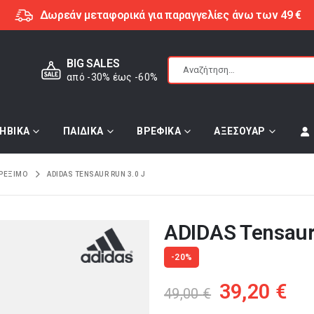
Δωρεάν μεταφορικά για παραγγελίες άνω των 49 €
BIG SALES
από -30% έως -60%
ΗΒΙΚΑ
ΠΑΙΔΙΚΑ
ΒΡΕΦΙΚΑ
ΑΞΕΣΟΥΑΡ
ΡΕΞΙΜΟ
ADIDAS TENSAUR RUN 3.0 J
ADIDAS Tensaur
-20%
Original
Η
39,20
€
49,00
€
price
τρ