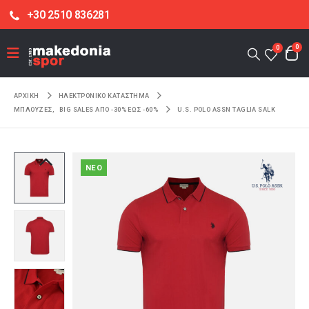
+30 2510 836281
0
0
ΑΡΧΙΚΉ
ΗΛΕΚΤΡΟΝΙΚΌ ΚΑΤΆΣΤΗΜΑ
ΜΠΛΟΥΖΕΣ
,
BIG SALES ΑΠΟ -30% ΕΩΣ -60%
U.S. POLO ASSN TAGLIA SALK
NEO