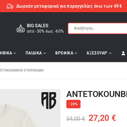
Δωρεάν μεταφορικά για παραγγελίες άνω των 49 €
BIG SALES
από -30% έως -60%
ΗΒΙΚΑ
ΠΑΙΔΙΚΑ
ΒΡΕΦΙΚΑ
ΑΞΕΣΟΥΑΡ
TETOKOUNBROS STORYBOARD
ANTETOKOUNB
-20%
Original
Η
27,20
€
34,00
€
price
τρ