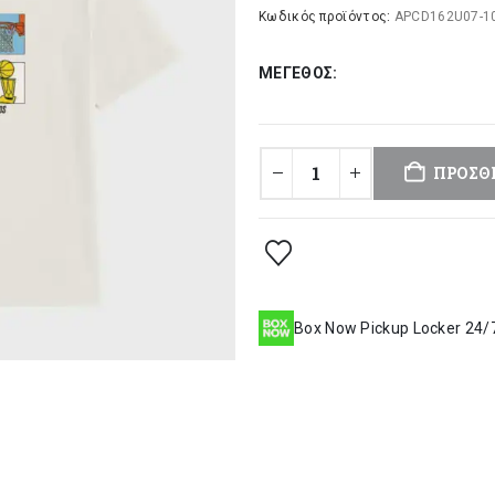
was:
τι
Κωδικός προϊόντος:
APCD162U07-1
34,00 €.
είν
ΜΈΓΕΘΟΣ
27
ΠΡΟΣΘ
Box Now Pickup Locker 24/