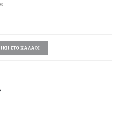
μή
00
αι:
,20 €.
ΉΚΗ ΣΤΟ ΚΑΛΆΘΙ
7