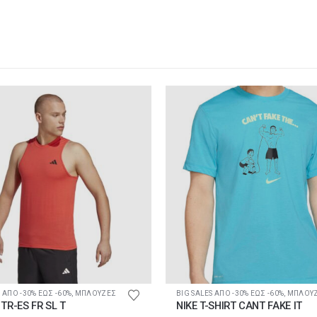
ϊόντος
Αυτό το προϊόν έχει πολλαπλές παραλλαγές. Οι επιλογές μπορούν να επιλεγούν στη σελίδα του προϊόντος
 ΑΠΟ -30% ΕΩΣ -60%
,
ΜΠΛΟΥΖΕΣ
BIG SALES ΑΠΟ -30% ΕΩΣ -60%
,
ΜΠΛΟΥ
TR-ES FR SL T
NIKE T-SHIRT CANT FAKE IT