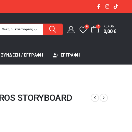
Καλάθι
0
0
Όλες οι κατηγορίες
0,00
€
ΣΎΝΔΕΣΗ / ΕΓΓΡΑΦΉ
ΕΓΓΡΑΦΉ
ROS STORYBOARD
έχουσα