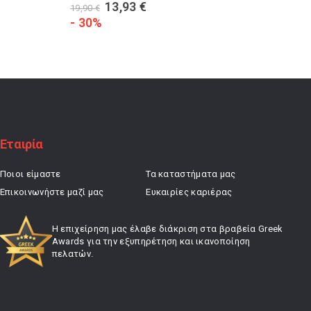
Original
Η
13,93
€
19,90
€
21,90
€
price
τρέχουσα
- 30%
- 20%
was:
τιμή
19,90 €.
είναι:
13,93 €.
Εταιρία
Ποιοι είμαστε
Τα καταστήματα μας
Επικοινωνήστε μαζί μας
Ευκαιρίες καριέρας
Η επιχείρηση μας έλαβε διάκριση στα βραβεία Greek
Awards για την εξυπηρέτηση και ικανοποίηση
πελατών.