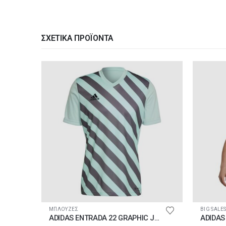
ΣΧΕΤΙΚΆ ΠΡΟΪΌΝΤΑ
Αυτό το προϊόν έχει πολλαπλές παραλλαγές. Οι επιλογές μπορούν να επιλεγούν στη σελίδα του προ
ΜΠΛΟΥΖΕΣ
BIG SALES
E
ADIDAS ENTRADA 22 GRAPHIC JERSEY
ADIDAS 