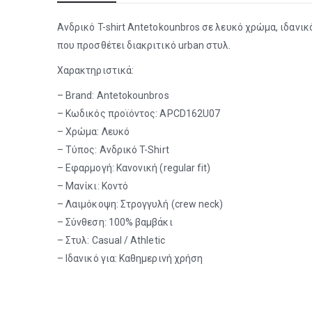
Ανδρικό T-shirt Antetokounbros σε λευκό χρώμα, ιδανικ
που προσθέτει διακριτικό urban στυλ.
Χαρακτηριστικά:
– Brand: Antetokounbros
– Κωδικός προϊόντος: APCD162U07
– Χρώμα: Λευκό
– Τύπος: Ανδρικό T-Shirt
– Εφαρμογή: Κανονική (regular fit)
– Μανίκι: Κοντό
– Λαιμόκοψη: Στρογγυλή (crew neck)
– Σύνθεση: 100% βαμβάκι
– Στυλ: Casual / Athletic
– Ιδανικό για: Καθημερινή χρήση