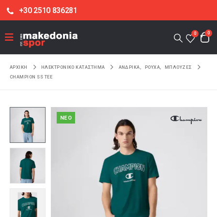
+30 2510 836281
0
0
ΑΡΧΙΚΉ
ΗΛΕΚΤΡΟΝΙΚΌ ΚΑΤΆΣΤΗΜΑ
ΑΝΔΡΙΚΑ
,
ΡΟΥΧΑ
,
ΜΠΛΟΥΖΕΣ
CHAMPION SS TEE
NEO