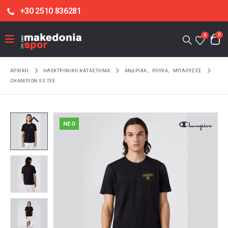
+30 2510 836281
0
0
ΑΡΧΙΚΉ
ΗΛΕΚΤΡΟΝΙΚΌ ΚΑΤΆΣΤΗΜΑ
ΑΝΔΡΙΚΑ
,
ΡΟΥΧΑ
,
ΜΠΛΟΥΖΕΣ
CHAMPION SS TEE
NEO