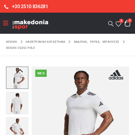
+30 2510 836281
0
0
ΑΡΧΙΚΉ
ΗΛΕΚΤΡΟΝΙΚΌ ΚΑΤΆΣΤΗΜΑ
ΑΝΔΡΙΚΑ
,
ΡΟΥΧΑ
,
ΜΠΛΟΥΖΕΣ
ADIDAS SQ25C POLO
NEO