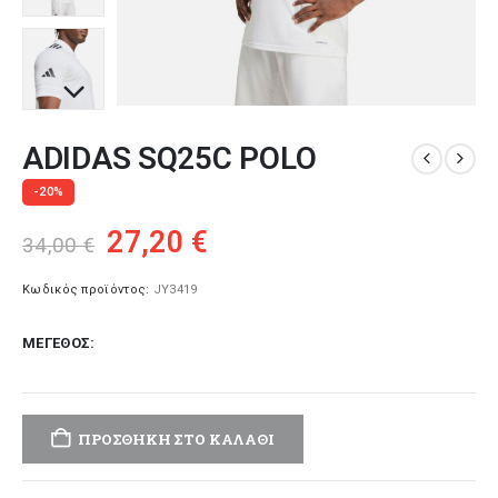
ADIDAS SQ25C POLO
-20%
Original
Η
27,20
€
34,00
€
price
τρέχουσα
was:
τιμή
Κωδικός προϊόντος:
JY3419
34,00 €.
είναι:
ΜΈΓΕΘΟΣ
27,20 €.
ΠΡΟΣΘΉΚΗ ΣΤΟ ΚΑΛΆΘΙ