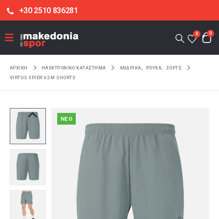
+30 2510 836281
0
0
ΑΡΧΙΚΉ
ΗΛΕΚΤΡΟΝΙΚΌ ΚΑΤΆΣΤΗΜΑ
ΑΝΔΡΙΚΑ
,
ΡΟΥΧΑ
,
ΣΟΡΤΣ
VIRTUS SPIER V2 M SHORTS
NEO