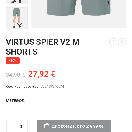
VIRTUS SPIER V2 M
SHORTS
-20%
Original
Η
27,92
€
34,90
€
price
τρέχουσα
was:
τιμή
Κωδικός προϊόντος:
EV243937-3244
34,90 €.
είναι:
ΜΈΓΕΘΟΣ
27,92 €.
ΠΡΟΣΘΉΚΗ ΣΤΟ ΚΑΛΆΘΙ