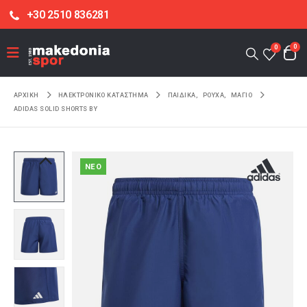
+30 2510 836281
0
0
ΑΡΧΙΚΉ
ΗΛΕΚΤΡΟΝΙΚΌ ΚΑΤΆΣΤΗΜΑ
ΠΑΙΔΙΚΑ
,
ΡΟΥΧΑ
,
ΜΑΓΙΟ
ADIDAS SOLID SHORTS BY
NEO