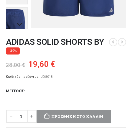
ADIDAS SOLID SHORTS BY
-30%
Original
Η
19,60
€
28,00
€
price
τρέχουσα
was:
τιμή
Κωδικός προϊόντος:
JD8018
28,00 €.
είναι:
ΜΈΓΕΘΟΣ
19,60 €.
ΠΡΟΣΘΉΚΗ ΣΤΟ ΚΑΛΆΘΙ