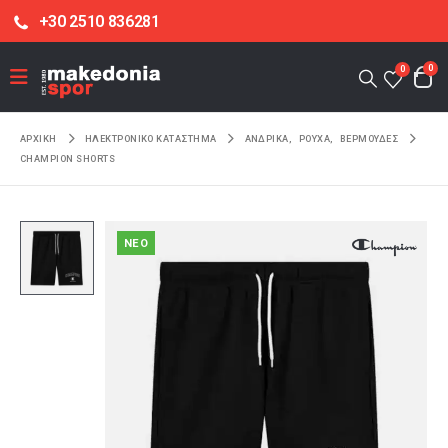
+30 2510 836281
0
0
ΑΡΧΙΚΉ
ΗΛΕΚΤΡΟΝΙΚΌ ΚΑΤΆΣΤΗΜΑ
ΑΝΔΡΙΚΑ
,
ΡΟΥΧΑ
,
ΒΕΡΜΟΥΔΕΣ
CHAMPION SHORTS
NEO