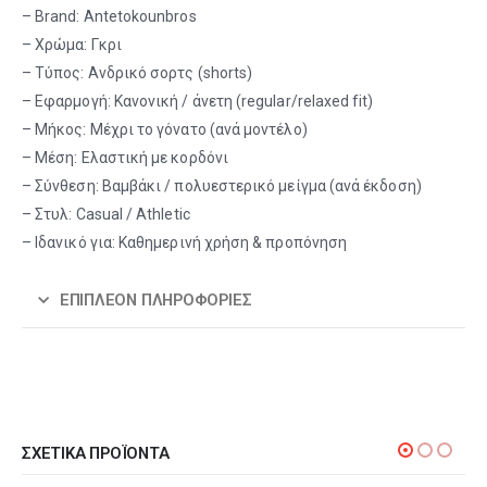
– Brand: Antetokounbros
– Χρώμα: Γκρι
– Τύπος: Ανδρικό σορτς (shorts)
– Εφαρμογή: Κανονική / άνετη (regular/relaxed fit)
– Μήκος: Μέχρι το γόνατο (ανά μοντέλο)
– Μέση: Ελαστική με κορδόνι
– Σύνθεση: Βαμβάκι / πολυεστερικό μείγμα (ανά έκδοση)
– Στυλ: Casual / Athletic
– Ιδανικό για: Καθημερινή χρήση & προπόνηση
ΕΠΙΠΛΈΟΝ ΠΛΗΡΟΦΟΡΊΕΣ
ΣΧΕΤΙΚΆ ΠΡΟΪΌΝΤΑ