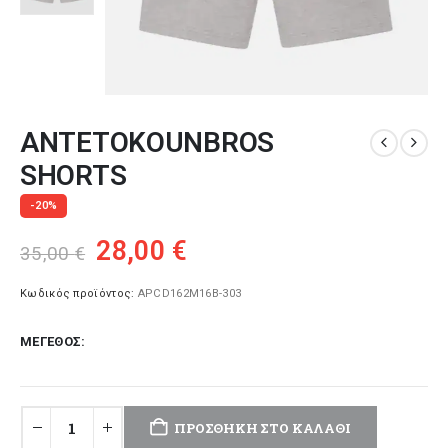
ANTETOKOUNBROS
SHORTS
-20%
Original
Η
28,00
€
35,00
€
price
τρέχουσα
was:
τιμή
Κωδικός προϊόντος:
APCD162M16B-303
35,00 €.
είναι:
ΜΈΓΕΘΟΣ
28,00 €.
ΠΡΟΣΘΉΚΗ ΣΤΟ ΚΑΛΆΘΙ