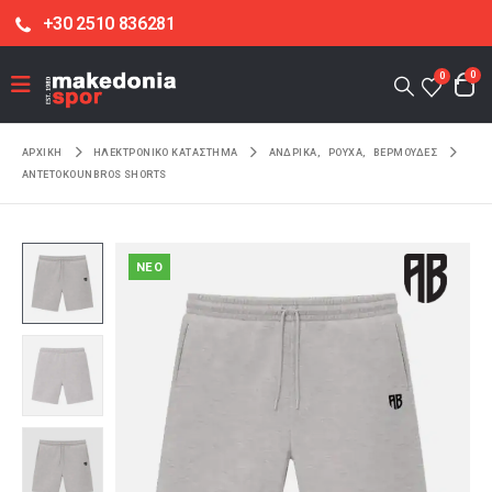
+30 2510 836281
0
0
ΑΡΧΙΚΉ
ΗΛΕΚΤΡΟΝΙΚΌ ΚΑΤΆΣΤΗΜΑ
ΑΝΔΡΙΚΑ
,
ΡΟΥΧΑ
,
ΒΕΡΜΟΥΔΕΣ
ANTETOKOUNBROS SHORTS
NEO