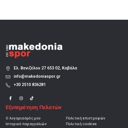
was:
τιμή
was:
τιμή
74,90 €.
είναι:
71,00 €.
είναι:
 €.
52,43 €.
49,70 €.
Ελ. Βενιζέλου 27 653 02, Καβάλα
info@makedoniaspor.gr
+30 2510 836281
Εξυπηρέτηση Πελατών
Ο λογαριασμός μου
Πολιτική επιστροφών
Ιστορικό παραγγελιών
Πολιτική cookies