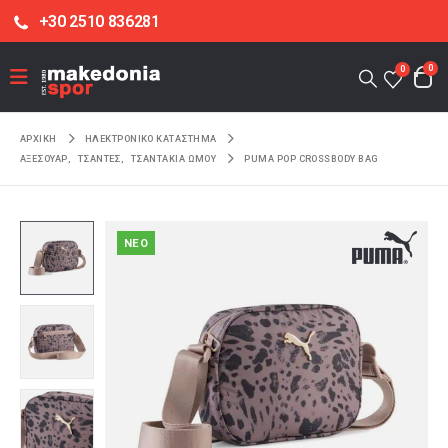
+30 2510 836281
0
0
ΑΡΧΙΚΉ
ΗΛΕΚΤΡΟΝΙΚΌ ΚΑΤΆΣΤΗΜΑ
ΑΞΕΣΟΥΑΡ
,
ΤΣΑΝΤΕΣ
,
ΤΣΑΝΤΑΚΙΑ ΩΜΟΥ
PUMA POP CROSSBODY BAG
NEO