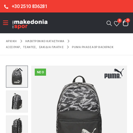
+30 2510 836281
0
0
ΑΡΧΙΚΉ
ΗΛΕΚΤΡΟΝΙΚΌ ΚΑΤΆΣΤΗΜΑ
ΑΞΕΣΟΥΑΡ
,
ΤΣΑΝΤΕΣ
,
ΣΑΚΙΔΙΑ ΠΛΑΤΗΣ
PUMA PHASE AOP BACKPACK
NEO