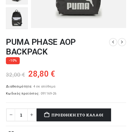
PUMA PHASE AOP
BACKPACK
-10%
Original
Η
28,80
€
32,00
€
price
τρέχουσα
was:
τιμή
Διαθεσιμότητα:
4 σε απόθεμα
Κωδικός προϊόντος:
091169-26
32,00 €.
είναι:
28,80 €.
ΠΡΟΣΘΉΚΗ ΣΤΟ ΚΑΛΆΘΙ