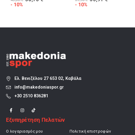
43,00
€
39,90
€
α
price
τρέχουσα
price
τρέχουσα
- 10%
- 10%
was:
τιμή
was:
τιμή
43,00 €.
είναι:
39,90 €.
είναι:
38,70 €.
35,91 €.
Ελ. Βενιζέλου 27 653 02, Καβάλα
info@makedoniaspor.gr
+30 2510 836281
Εξυπηρέτηση Πελατών
Ο λογαριασμός μου
Πολιτική επιστροφών