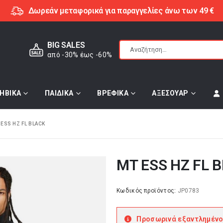
Δωρεάν μεταφορικά για παραγγελίες άνω των 49 €
BIG SALES
από -30% έως -60%
ΗΒΙΚΑ
ΠΑΙΔΙΚΑ
ΒΡΕΦΙΚΑ
ΑΞΕΣΟΥΑΡ
 ESS HZ FL BLACK
MT ESS HZ FL 
Κωδικός προϊόντος:
JP0783
Προσωρινά εξαντλημένο