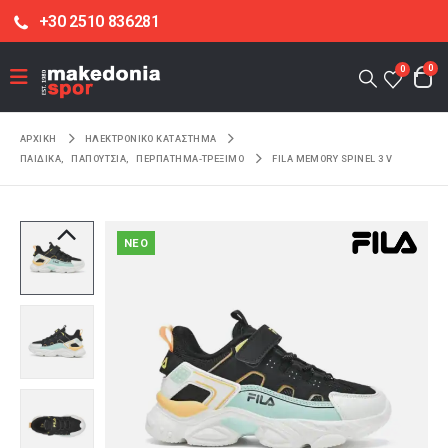
+30 2510 836281
0
0
ΑΡΧΙΚΉ
ΗΛΕΚΤΡΟΝΙΚΌ ΚΑΤΆΣΤΗΜΑ
ΠΑΙΔΙΚΑ
,
ΠΑΠΟΥΤΣΙΑ
,
ΠΕΡΠΑΤΗΜΑ-ΤΡΕΞΙΜΟ
FILA MEMORY SPINEL 3 V
NEO