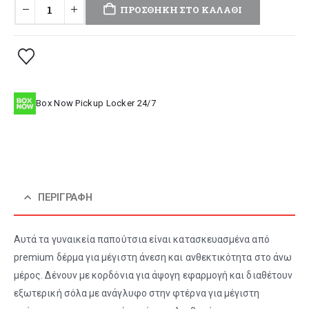
ΠΡΟΣΘΉΚΗ ΣΤΟ ΚΑΛΆΘΙ
Box Now Pickup Locker 24/7
ΠΕΡΙΓΡΑΦΉ
Αυτά τα γυναικεία παπούτσια είναι κατασκευασμένα από
premium δέρμα για μέγιστη άνεση και ανθεκτικότητα στο άνω
μέρος. Δένουν με κορδόνια για άψογη εφαρμογή και διαθέτουν
εξωτερική σόλα με ανάγλυφο στην φτέρνα για μέγιστη