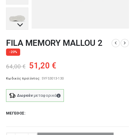
FILA MEMORY MALLOU 2
-20%
Original
Η
51,20
€
64,00
€
price
τρέχουσα
was:
τιμή
Κωδικός προϊόντος:
5YF53013-130
64,00 €.
είναι:
51,20 €.
Δωρεάν
μεταφορικά
ΜΈΓΕΘΟΣ