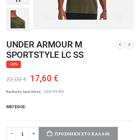
UNDER ARMOUR M
SPORTSTYLE LC SS
-20%
Original
Η
17,60
€
22,00
€
price
τρέχουσα
was:
τιμή
Κωδικός προϊόντος:
1326799-390
22,00 €.
είναι:
ΜΈΓΕΘΟΣ
17,60 €.
ΠΡΟΣΘΉΚΗ ΣΤΟ ΚΑΛΆΘΙ