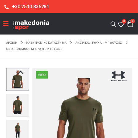
+30 2510 836281
0
0
ΑΡΧΙΚΉ
ΗΛΕΚΤΡΟΝΙΚΌ ΚΑΤΆΣΤΗΜΑ
ΑΝΔΡΙΚΑ
,
ΡΟΥΧΑ
,
ΜΠΛΟΥΖΕΣ
UNDER ARMOUR M SPORTSTYLE LC SS
NEO