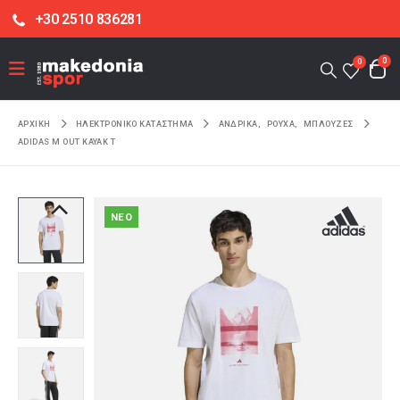
+30 2510 836281
0
0
ΑΡΧΙΚΉ
ΗΛΕΚΤΡΟΝΙΚΌ ΚΑΤΆΣΤΗΜΑ
ΑΝΔΡΙΚΑ
,
ΡΟΥΧΑ
,
ΜΠΛΟΥΖΕΣ
ADIDAS M OUT KAYAK T
NEO