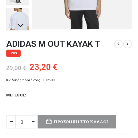
ADIDAS M OUT KAYAK T
-20%
Original
Η
23,20
€
29,00
€
price
τρέχουσα
was:
τιμή
Κωδικός προϊόντος:
KB2539
29,00 €.
είναι:
ΜΈΓΕΘΟΣ
23,20 €.
ΠΡΟΣΘΉΚΗ ΣΤΟ ΚΑΛΆΘΙ