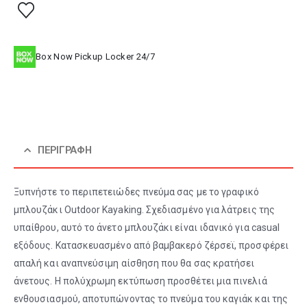
Box Now Pickup Locker 24/7
ΠΕΡΙΓΡΑΦΉ
Ξυπνήστε το περιπετειώδες πνεύμα σας με το γραφικό
μπλουζάκι Outdoor Kayaking. Σχεδιασμένο για λάτρεις της
υπαίθρου, αυτό το άνετο μπλουζάκι είναι ιδανικό για casual
εξόδους. Κατασκευασμένο από βαμβακερό ζέρσεϊ, προσφέρει
απαλή και αναπνεύσιμη αίσθηση που θα σας κρατήσει
άνετους. Η πολύχρωμη εκτύπωση προσθέτει μια πινελιά
ενθουσιασμού, αποτυπώνοντας το πνεύμα του καγιάκ και της