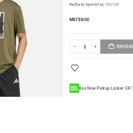
was:
τι
Κωδικός προϊόντος:
KB2540
29,00 €.
είν
ΜΈΓΕΘΟΣ
23
ΠΡΟΣΘ
Box Now Pickup Locker 24/