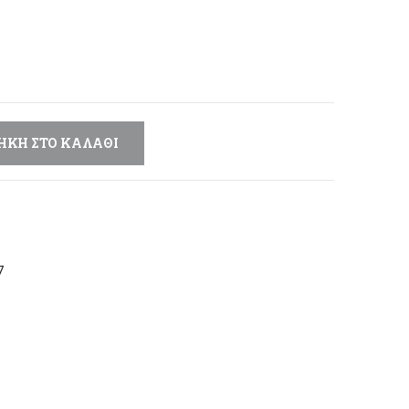
μή
αι:
,20 €.
ΉΚΗ ΣΤΟ ΚΑΛΆΘΙ
7