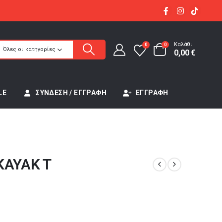
Καλάθι
0
0
Όλες οι κατηγορίες
0,00
€
LE
ΣΎΝΔΕΣΗ / ΕΓΓΡΑΦΉ
ΕΓΓΡΑΦΉ
KAYAK T
έχουσα