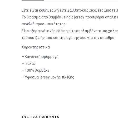
Είτε είναι καθημερινή είτε Σαββατοκύριακο, ετοιμαστείτ
Το ύφασμα από βαμβάκι single jersey προσφέρει απαλή
πινελιά προσωπικότητας.
Είτε εξερευνάτε νέα εδάφη είτε απολαμβάνετε μια χαλαρ
τρόπου ζωής σου και της αγάπης σου για την ύπαιθρο.
Χαρακτηριστικά:
– Κανονική εφαρμογή
– Γιακάς
– 100% βαμβάκι
– Ύφασμα jersey μονής πλέξης
ΣΧΕΤΙΚΆ ΠΡΟΪΌΝΤΑ