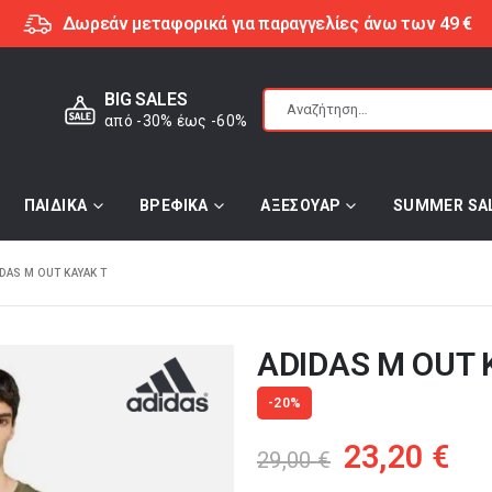
Δωρεάν μεταφορικά για παραγγελίες άνω των 49 €
BIG SALES
από -30% έως -60%
ΠΑΙΔΙΚΑ
ΒΡΕΦΙΚΑ
ΑΞΕΣΟΥΑΡ
SUMMER SA
DAS M OUT KAYAK T
ADIDAS M OUT 
-20%
Original
Η
23,20
€
29,00
€
price
τρ