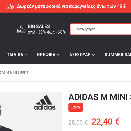
Δωρεάν μεταφορικά για παραγγελίες άνω των 49 €
BIG SALES
από -30% έως -60%
ΠΑΙΔΙΚΑ
ΒΡΕΦΙΚΑ
ΑΞΕΣΟΥΑΡ
SUMMER SA
DAS M MINI SURF T
ADIDAS M MINI
-20%
Original
Η
22,40
€
28,00
€
price
τρ