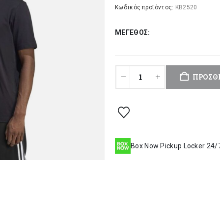
was:
τι
Κωδικός προϊόντος:
KB2520
28,00 €.
είν
ΜΈΓΕΘΟΣ
22
ΠΡΟΣΘ
Box Now Pickup Locker 24/