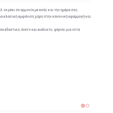
λ να ρέει σε αρμονία με εσάς και την ημέρα σας.
ια κλασική εμφάνιση χάρη στην κανονική εφαρμογή και
σκεδαστικό, άνετο και ευέλικτο, φέρνει μια νότα