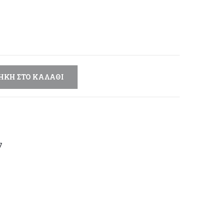
μή
αι:
,40 €.
ΉΚΗ ΣΤΟ ΚΑΛΆΘΙ
7