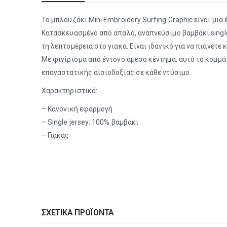
Το μπλουζάκι Mini Embroidery Surfing Graphic είναι μια
Κατασκευασμένο από απαλό, αναπνεύσιμο βαμβάκι singl
τη λεπτομέρεια στο γιακά. Είναι ιδανικό για να πιάνετε
Με φινίρισμα από έντονο άμεσο κέντημα, αυτό το κομμάτι
επαναστατικής αισιοδοξίας σε κάθε ντύσιμο.
Χαρακτηριστικά:
– Κανονική εφαρμογή
– Single jersey: 100% βαμβάκι
– Γιακάς
ΣΧΕΤΙΚΆ ΠΡΟΪΌΝΤΑ