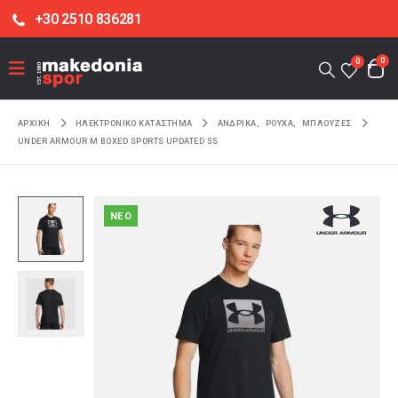
+30 2510 836281
0
0
ΑΡΧΙΚΉ
ΗΛΕΚΤΡΟΝΙΚΌ ΚΑΤΆΣΤΗΜΑ
ΑΝΔΡΙΚΑ
,
ΡΟΥΧΑ
,
ΜΠΛΟΥΖΕΣ
UNDER ARMOUR M BOXED SPORTS UPDATED SS
NEO