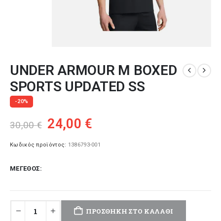
UNDER ARMOUR M BOXED
SPORTS UPDATED SS
-20%
Original
Η
24,00
€
30,00
€
price
τρέχουσα
was:
τιμή
Κωδικός προϊόντος:
1386793-001
30,00 €.
είναι:
ΜΈΓΕΘΟΣ
24,00 €.
ΠΡΟΣΘΉΚΗ ΣΤΟ ΚΑΛΆΘΙ