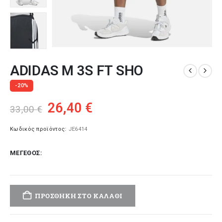
ADIDAS M 3S FT SHO
-20%
Original
Η
26,40
€
33,00
€
price
τρέχουσα
was:
τιμή
Κωδικός προϊόντος:
JE6414
33,00 €.
είναι:
ΜΈΓΕΘΟΣ
26,40 €.
ΠΡΟΣΘΉΚΗ ΣΤΟ ΚΑΛΆΘΙ