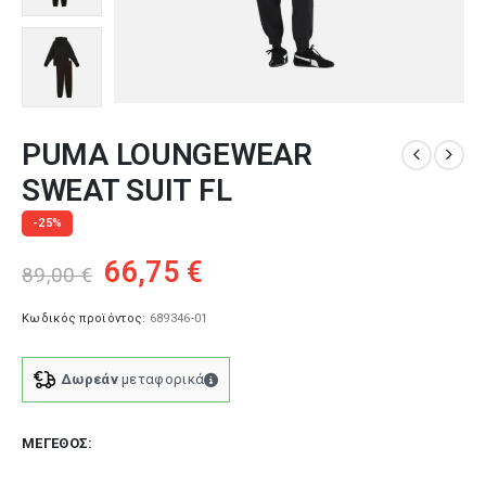
PUMA LOUNGEWEAR
SWEAT SUIT FL
-25%
Original
Η
66,75
€
89,00
€
price
τρέχουσα
was:
τιμή
Κωδικός προϊόντος:
689346-01
89,00 €.
είναι:
66,75 €.
Δωρεάν
μεταφορικά
ΜΈΓΕΘΟΣ