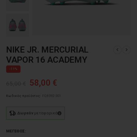
NIKE JR. MERCURIAL
VAPOR 16 ACADEMY
-11%
Original
Η
58,00
€
65,00
€
price
τρέχουσα
was:
τιμή
Κωδικός προϊόντος:
FQ8392-301
65,00 €.
είναι:
58,00 €.
Δωρεάν
μεταφορικά
ΜΈΓΕΘΟΣ