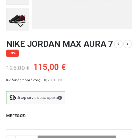
NIKE JORDAN MAX AURA 7
-8%
Original
Η
115,00
€
125,00
€
price
τρέχουσα
was:
τιμή
Κωδικός προϊόντος:
HQ2091-003
125,00 €.
είναι:
115,00 €.
Δωρεάν
μεταφορικά
ΜΈΓΕΘΟΣ