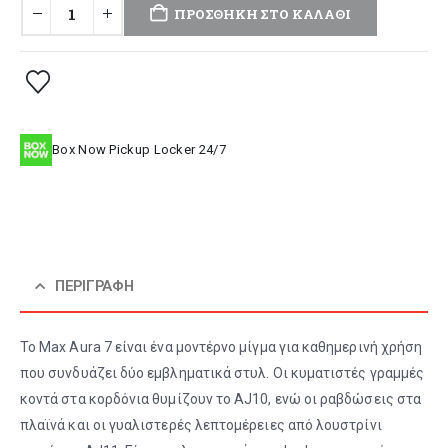
ΠΡΟΣΘΉΚΗ ΣΤΟ ΚΑΛΆΘΙ
Box Now Pickup Locker 24/7
ΠΕΡΙΓΡΑΦΉ
Το Max Aura 7 είναι ένα μοντέρνο μίγμα για καθημερινή χρήση
που συνδυάζει δύο εμβληματικά στυλ. Οι κυματιστές γραμμές
κοντά στα κορδόνια θυμίζουν το AJ10, ενώ οι ραβδώσεις στα
πλαϊνά και οι γυαλιστερές λεπτομέρειες από λουστρίνι