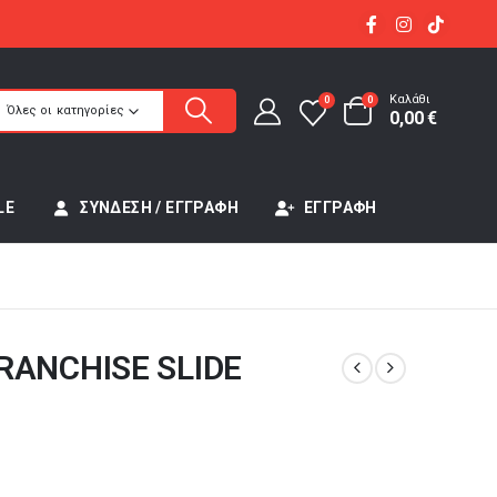
Καλάθι
0
0
Όλες οι κατηγορίες
0,00
€
LE
ΣΎΝΔΕΣΗ / ΕΓΓΡΑΦΉ
ΕΓΓΡΑΦΉ
RANCHISE SLIDE
έχουσα