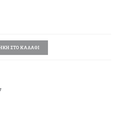
μή
αι:
,20 €.
ΉΚΗ ΣΤΟ ΚΑΛΆΘΙ
7