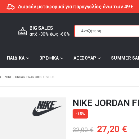
Δωρεάν μεταφορικά για παραγγελίες άνω των 49 €
BIG SALES
από -30% έως -60%
ΠΑΙΔΙΚΑ
ΒΡΕΦΙΚΑ
ΑΞΕΣΟΥΑΡ
SUMMER SA
NIKE JORDAN FRANCHISE SLIDE
NIKE JORDAN F
-15%
Original
Η
27,20
€
32,00
€
price
τρ