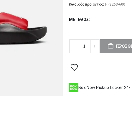
was:
τι
Κωδικός προϊόντος:
HF3263-600
32,00 €.
είν
ΜΈΓΕΘΟΣ
27
ΠΡΟΣΘ
Box Now Pickup Locker 24/