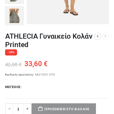
ATHLECIA Γυναικείο Κολάν
Printed
-20%
Original
Η
33,60
€
42,00
€
price
τρέχουσα
was:
τιμή
Κωδικός προϊόντος:
EA213351-3751
42,00 €.
είναι:
ΜΈΓΕΘΟΣ
33,60 €.
ΠΡΟΣΘΉΚΗ ΣΤΟ ΚΑΛΆΘΙ