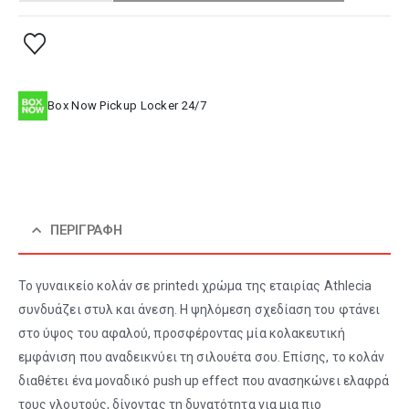
Box Now Pickup Locker 24/7
ΠΕΡΙΓΡΑΦΉ
Το γυναικείο κολάν σε printedι χρώμα της εταιρίας Athlecia
συνδυάζει στυλ και άνεση. Η ψηλόμεση σχεδίαση του φτάνει
στο ύψος του αφαλού, προσφέροντας μία κολακευτική
εμφάνιση που αναδεικνύει τη σιλουέτα σου. Επίσης, το κολάν
διαθέτει ένα μοναδικό push up effect που ανασηκώνει ελαφρά
τους γλουτούς, δίνοντας τη δυνατότητα για μια πιο