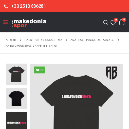
+30 2510 836281
0
0
ΑΡΧΙΚΉ
ΗΛΕΚΤΡΟΝΙΚΌ ΚΑΤΆΣΤΗΜΑ
ΑΝΔΡΙΚΑ
,
ΡΟΥΧΑ
,
ΜΠΛΟΥΖΕΣ
ANTETOKOUNBROS GRAFFITI T- SHIRT
NEO