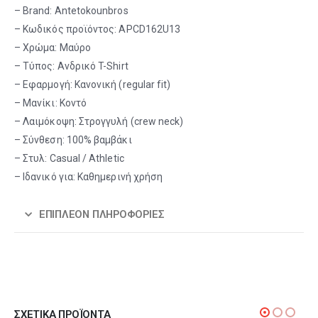
– Brand: Antetokounbros
– Κωδικός προϊόντος: APCD162U13
– Χρώμα: Μαύρο
– Τύπος: Ανδρικό T-Shirt
– Εφαρμογή: Κανονική (regular fit)
– Μανίκι: Κοντό
– Λαιμόκοψη: Στρογγυλή (crew neck)
– Σύνθεση: 100% βαμβάκι
– Στυλ: Casual / Athletic
– Ιδανικό για: Καθημερινή χρήση
ΕΠΙΠΛΈΟΝ ΠΛΗΡΟΦΟΡΊΕΣ
ΣΧΕΤΙΚΆ ΠΡΟΪΌΝΤΑ