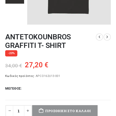
ANTETOKOUNBROS
GRAFFITI T- SHIRT
-20%
Original
Η
27,20
€
34,00
€
price
τρέχουσα
was:
τιμή
Κωδικός προϊόντος:
APCD162U13-001
34,00 €.
είναι:
ΜΈΓΕΘΟΣ
27,20 €.
ΠΡΟΣΘΉΚΗ ΣΤΟ ΚΑΛΆΘΙ