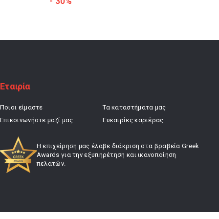
- 30%
- 30%
was:
τιμή
48,00 €.
είναι:
33,60 €.
Εταιρία
Ποιοι είμαστε
Τα καταστήματα μας
Επικοινωνήστε μαζί μας
Ευκαιρίες καριέρας
Η επιχείρηση μας έλαβε διάκριση στα βραβεία Greek
Awards για την εξυπηρέτηση και ικανοποίηση
πελατών.