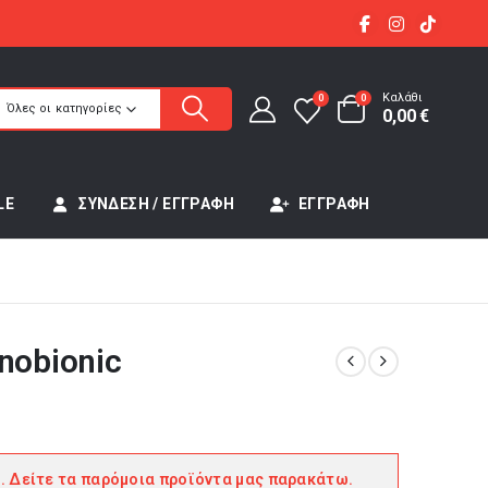
Καλάθι
0
0
Όλες οι κατηγορίες
0,00
€
LE
ΣΎΝΔΕΣΗ / ΕΓΓΡΑΦΉ
ΕΓΓΡΑΦΉ
nobionic
. Δείτε τα παρόμοια προϊόντα μας παρακάτω.