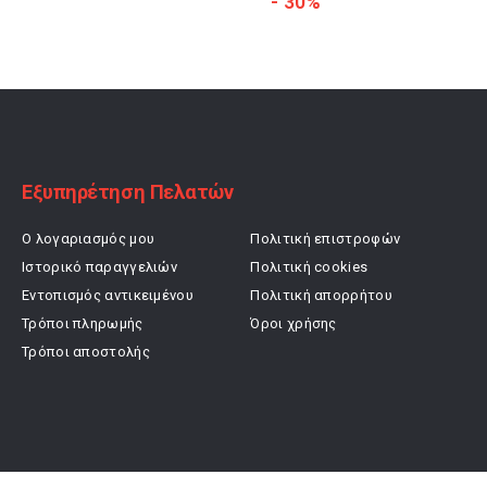
- 30%
was:
τιμή
was:
τιμή
90,00 €.
είναι:
129,90 €.
είναι:
72,00 €.
90,93 €.
Εξυπηρέτηση Πελατών
Ο λογαριασμός μου
Πολιτική επιστροφών
Ιστορικό παραγγελιών
Πολιτική cookies
Εντοπισμός αντικειμένου
Πολιτική απορρήτου
Τρόποι πληρωμής
Όροι χρήσης
Τρόποι αποστολής