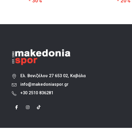
- 30%
- 20%
was:
τιμή
129,00 €.
είναι:
90,30 €.
Ελ. Βενιζέλου 27 653 02, Καβάλα
info@makedoniaspor.gr
+30 2510 836281