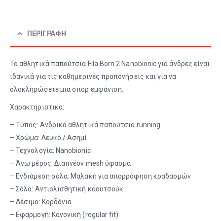
ΠΕΡΙΓΡΑΦΉ
Τα αθλητικά παπούτσια Fila Born 2 Nanobionic για άνδρες είναι
ιδανικά για τις καθημερινές προπονήσεις και για να
ολοκληρώσετε μια σπορ εμφάνιση.
Χαρακτηριστικά:
– Τύπος: Ανδρικά αθλητικά παπούτσια running
– Χρώμα: Λευκό / Ασημί
– Τεχνολογία: Nanobionic
– Άνω μέρος: Διαπνέον mesh ύφασμα
– Ενδιάμεση σόλα: Μαλακή για απορρόφηση κραδασμών
– Σόλα: Αντιολισθητική καουτσούκ
– Δέσιμο: Κορδόνια
– Εφαρμογή: Κανονική (regular fit)