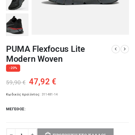
PUMA Flexfocus Lite
Modern Woven
-20%
Original
Η
47,92
€
59,90
€
price
τρέχουσα
was:
τιμή
Κωδικός προϊόντος:
311481-14
59,90 €.
είναι:
ΜΈΓΕΘΟΣ
47,92 €.
ΠΡΟΣΘΉΚΗ ΣΤΟ ΚΑΛΆΘΙ