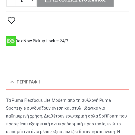
Box Now Pickup Locker 24/7
ΠΕΡΙΓΡΑΦΉ
Τα Puma Flexfocus Lite Modern από τη συλλογή Puma
Sportstyle συνδυάζουν άνεση και στυλ, ιδανικά για
καθημερινή χρήση. Διαθέτουν εσωτερική σόλα SoftFoam που
προσφέρει εξαιρετική αντικραδασμική προστασία, ενώ το
υφασμάτινο άνω μέρος εξασφαλίζει διαπνοή και άνεση. Η