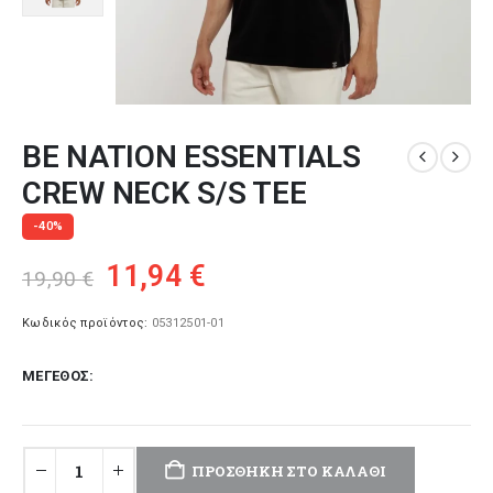
BE NATION ESSENTIALS
CREW NECK S/S TEE
-40%
Original
Η
11,94
€
19,90
€
price
τρέχουσα
was:
τιμή
Κωδικός προϊόντος:
05312501-01
19,90 €.
είναι:
ΜΈΓΕΘΟΣ
11,94 €.
ΠΡΟΣΘΉΚΗ ΣΤΟ ΚΑΛΆΘΙ