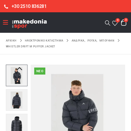
+30 2510 836281
0
0
ΑΡΧΙΚΉ
ΗΛΕΚΤΡΟΝΙΚΌ ΚΑΤΆΣΤΗΜΑ
ΑΝΔΡΙΚΑ
,
ΡΟΥΧΑ
,
ΜΠΟΥΦΑΝ
WHISTLER DRIFT M PUFFER JACKET
NEO