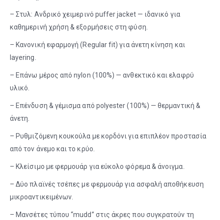
– Στυλ: Ανδρικό χειμερινό puffer jacket — ιδανικό για
καθημερινή χρήση & εξορμήσεις στη φύση.
– Κανονική εφαρμογή (Regular fit) για άνετη κίνηση και
layering.
– Επάνω μέρος από nylon (100%) — ανθεκτικό και ελαφρύ
υλικό.
– Επένδυση & γέμισμα από polyester (100%) — θερμαντική &
άνετη.
– Ρυθμιζόμενη κουκούλα με κορδόνι για επιπλέον προστασία
από τον άνεμο και το κρύο.
– Κλείσιμο με φερμουάρ για εύκολο φόρεμα & άνοιγμα.
– Δύο πλαϊνές τσέπες με φερμουάρ για ασφαλή αποθήκευση
μικροαντικειμένων.
– Μανσέτες τύπου “mudd” στις άκρες που συγκρατούν τη