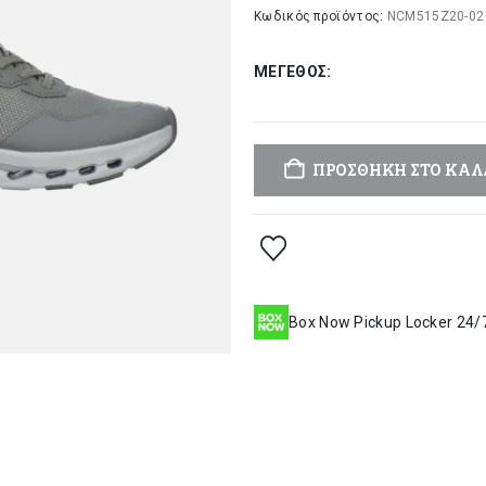
was:
τι
Κωδικός προϊόντος:
NCM515Z20-02
69,00 €.
είν
ΜΈΓΕΘΟΣ
48
ΠΡΟΣΘΉΚΗ ΣΤΟ ΚΑΛ
Box Now Pickup Locker 24/