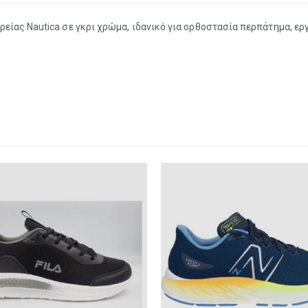
ίας Nautica σε γκρι χρώμα, ιδανικό για ορθοστασία περπάτημα, εργα