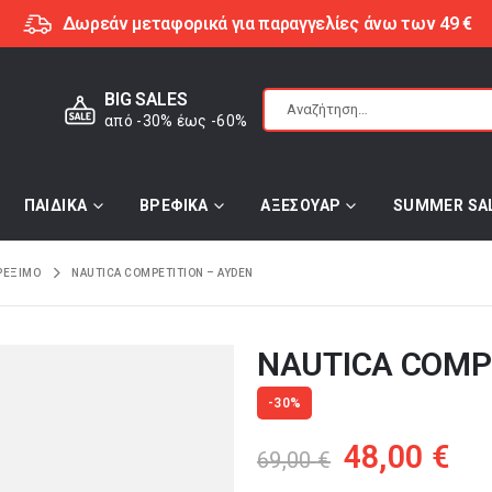
Δωρεάν μεταφορικά για παραγγελίες άνω των 49 €
BIG SALES
από -30% έως -60%
ΠΑΙΔΙΚΑ
ΒΡΕΦΙΚΑ
ΑΞΕΣΟΥΑΡ
SUMMER SA
ΡΕΞΙΜΟ
NAUTICA COMPETITION – AYDEN
NAUTICA COMP
-30%
Original
Η
48,00
€
69,00
€
price
τρ