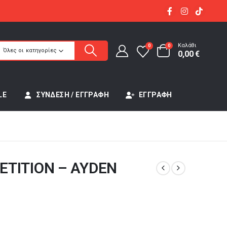
Καλάθι
0
0
Όλες οι κατηγορίες
0,00
€
LE
ΣΎΝΔΕΣΗ / ΕΓΓΡΑΦΉ
ΕΓΓΡΑΦΉ
ETITION – AYDEN
έχουσα