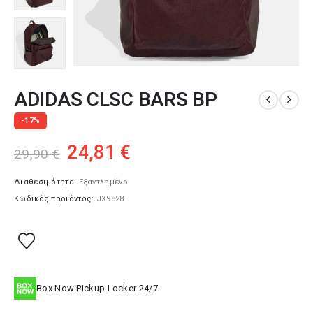
ADIDAS CLSC BARS BP
-17%
Original
Η
24,81
€
29,90
€
price
τρέχουσα
was:
τιμή
Διαθεσιμότητα:
Εξαντλημένο
Κωδικός προϊόντος:
JX9828
29,90 €.
είναι:
24,81 €.
Box Now Pickup Locker 24/7