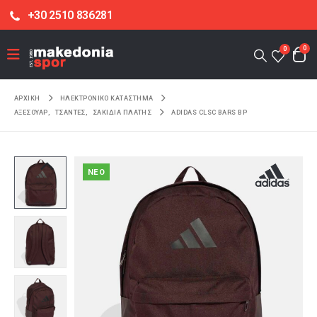
+30 2510 836281
0
0
ΑΡΧΙΚΉ
ΗΛΕΚΤΡΟΝΙΚΌ ΚΑΤΆΣΤΗΜΑ
ΑΞΕΣΟΥΑΡ
,
ΤΣΑΝΤΕΣ
,
ΣΑΚΙΔΙΑ ΠΛΑΤΗΣ
ADIDAS CLSC BARS BP
NEO