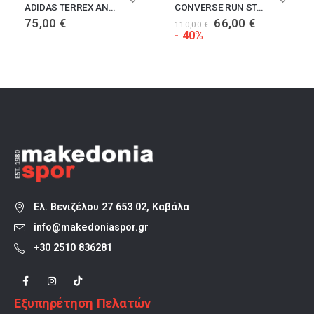
ADIDAS TERREX ANYLANDER
CONVERSE RUN STAR HIKE HI
Original
Η
75,00
€
66,00
€
110,00
€
α
price
τρέχουσα
- 40%
was:
τιμή
110,00 €.
είναι:
66,00 €.
Ελ. Βενιζέλου 27 653 02, Καβάλα
info@makedoniaspor.gr
+30 2510 836281
Εξυπηρέτηση Πελατών