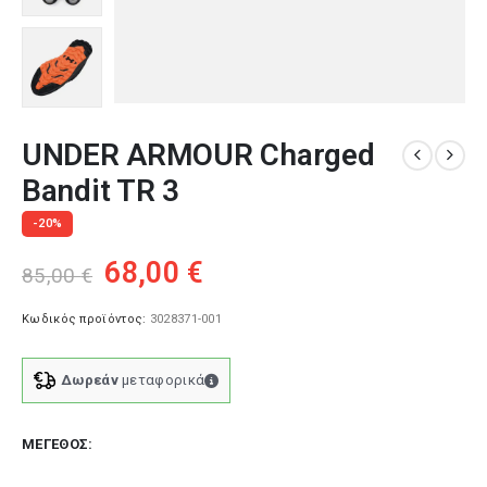
UNDER ARMOUR Charged
Bandit TR 3
-20%
Original
Η
68,00
€
85,00
€
price
τρέχουσα
was:
τιμή
Κωδικός προϊόντος:
3028371-001
85,00 €.
είναι:
68,00 €.
Δωρεάν
μεταφορικά
ΜΈΓΕΘΟΣ