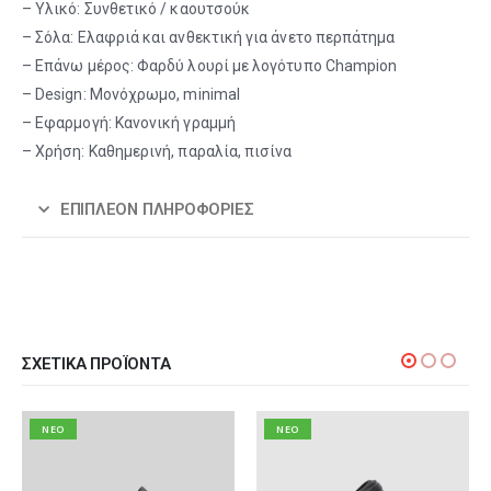
– Υλικό: Συνθετικό / καουτσούκ
– Σόλα: Ελαφριά και ανθεκτική για άνετο περπάτημα
– Επάνω μέρος: Φαρδύ λουρί με λογότυπο Champion
– Design: Μονόχρωμο, minimal
– Εφαρμογή: Κανονική γραμμή
– Χρήση: Καθημερινή, παραλία, πισίνα
ΕΠΙΠΛΈΟΝ ΠΛΗΡΟΦΟΡΊΕΣ
ΣΧΕΤΙΚΆ ΠΡΟΪΌΝΤΑ
NEO
NEO