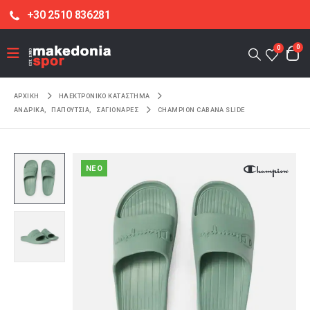
+30 2510 836281
0
0
ΑΡΧΙΚΉ
ΗΛΕΚΤΡΟΝΙΚΌ ΚΑΤΆΣΤΗΜΑ
ΑΝΔΡΙΚΑ
,
ΠΑΠΟΥΤΣΙΑ
,
ΣΑΓΙΟΝΑΡΕΣ
CHAMPION CABANA SLIDE
NEO