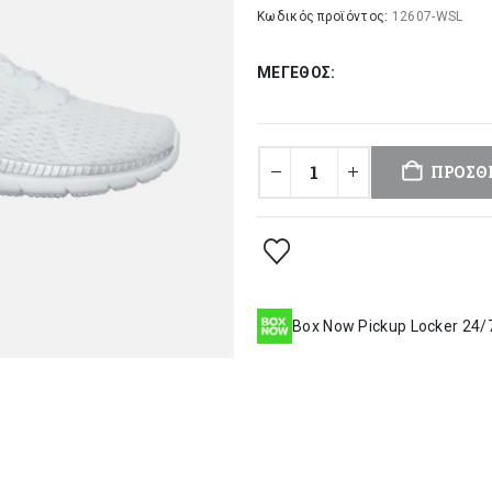
was:
τι
Κωδικός προϊόντος:
12607-WSL
62,00 €.
είν
ΜΈΓΕΘΟΣ
43
ΠΡΟΣΘ
Box Now Pickup Locker 24/