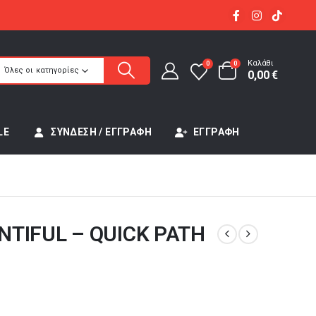
Καλάθι
0
0
Όλες οι κατηγορίες
0,00
€
LE
ΣΎΝΔΕΣΗ / ΕΓΓΡΑΦΉ
ΕΓΓΡΑΦΉ
TIFUL – QUICK PATH
έχουσα