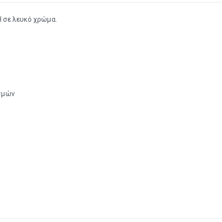
 σε λευκό χρώμα.
σμών