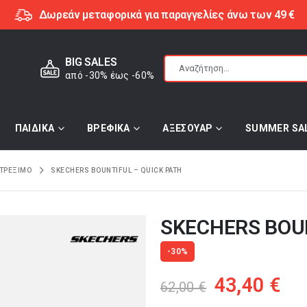
Δωρεάν μεταφορικά για παραγγελίες άνω των 49 €
BIG SALES
από -30% έως -60%
ΠΑΙΔΙΚΑ
ΒΡΕΦΙΚΑ
ΑΞΕΣΟΥΑΡ
SUMMER SA
ΤΡΕΞΙΜΟ
SKECHERS BOUNTIFUL – QUICK PATH
SKECHERS BOUN
-30%
Original
Η
43,40
€
62,00
€
price
τρ