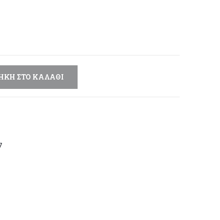
μή
αι:
,40 €.
ΉΚΗ ΣΤΟ ΚΑΛΆΘΙ
7