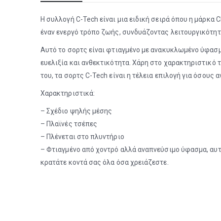
Η συλλογή C-Tech είναι μια ειδική σειρά όπου η μάρκα
έναν ενεργό τρόπο ζωής, συνδυάζοντας λειτουργικότητ
Αυτό το σορτς είναι φτιαγμένο με ανακυκλωμένο ύφασμ
ευελιξία και ανθεκτικότητα. Χάρη στο χαρακτηριστικό 
του, τα σορτς C-Tech είναι η τέλεια επιλογή για όσους
Χαρακτηριστικά:
– Σχέδιο ψηλής μέσης
– Πλαϊνές τσέπες
– Πλένεται στο πλυντήριο
– Φτιαγμένο από χοντρό αλλά αναπνεύσιμο ύφασμα, αυτά
κρατάτε κοντά σας όλα όσα χρειάζεστε.