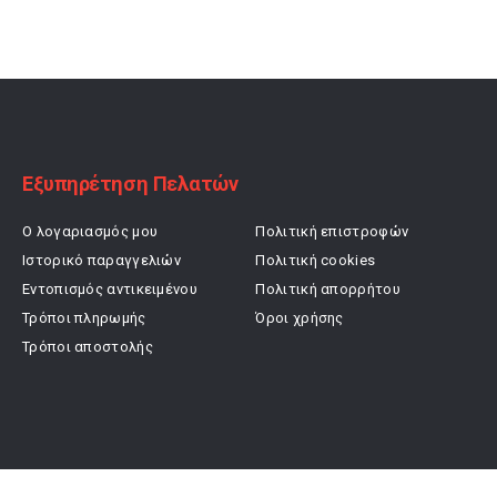
was:
τιμή
was:
τιμή
32,00 €.
είναι:
29,90 €.
είναι:
22,40 €.
20,93 €.
Εξυπηρέτηση Πελατών
Ο λογαριασμός μου
Πολιτική επιστροφών
Ιστορικό παραγγελιών
Πολιτική cookies
Εντοπισμός αντικειμένου
Πολιτική απορρήτου
Τρόποι πληρωμής
Όροι χρήσης
Τρόποι αποστολής