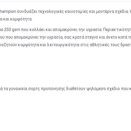
 Champion συνδυάζει τεχνολογικές καινοτομίες και μοντέρνα σχέδια.
α και κομψότητα.
α 250 gsm που κολλάει και απομακρύνει την υγρασία. Περιεκτικότ
του που απομακρύνει την υγρασία, σας κρατά στεγνό και άνετο κατά 
 αναζητούν κομψότητα και λειτουργικότητα στις αθλητικές τους δρασ
 τα γυναικεία σορτς προπόνησης διαθέτουν ψηλόμεσο σχέδιο που κο