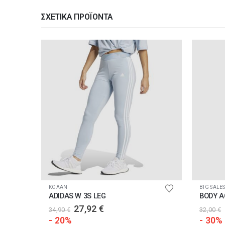
ΣΧΕΤΙΚΆ ΠΡΟΪΌΝΤΑ
Αυτό το προϊόν έχει πολλαπλές παραλλαγές. Οι επιλογές μπορούν να επιλεγούν στη σελίδα του προϊόντος
Αυτό το προϊόν έχει πολλαπλές παραλλαγές. Οι επιλογές μπορούν να επιλεγούν στη σελίδα του προ
ΚΟΛΑΝ
BIG SALES
BE NATION ESSENTIALS BIKER LEGGINGS POCKETS
ADIDAS W 3S LEG
Original
Η
27,92
€
34,90
€
32,00
€
price
τρέχουσα
- 20%
- 30%