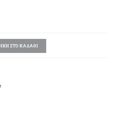
μή
αι:
,92 €.
ΉΚΗ ΣΤΟ ΚΑΛΆΘΙ
7