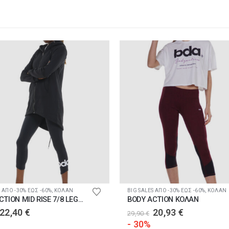
ϊόντος
Αυτό το προϊόν έχει πολλαπλές παραλλαγές. Οι επιλογές μπορούν να επιλεγούν στη σελίδα του προϊόντος
 ΑΠΟ -30% ΕΩΣ -60%
,
ΚΟΛΑΝ
BIG SALES ΑΠΟ -30% ΕΩΣ -60%
,
ΚΟΛΑΝ
BODY ACTION MID RISE 7/8 LEGGINGS
BODY ACTION ΚΟΛΑΝ
Original
Η
Original
Η
22,40
€
20,93
€
29,90
€
price
τρέχουσα
price
τρέχουσα
- 30%