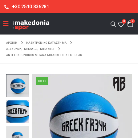
+30 2510 836281
0
0
ΑΡΧΙΚΉ
ΗΛΕΚΤΡΟΝΙΚΌ ΚΑΤΆΣΤΗΜΑ
ΑΞΕΣΟΥΑΡ
,
ΜΠΑΛΕΣ
,
ΜΠΑΣΚΕΤ
ANTETOKOUNBROS ΜΠΑΛΑ ΜΠΑΣΚΕΤ GREEK FREAK
NEO