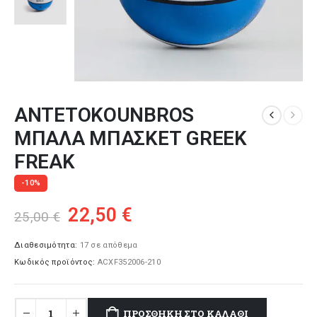
ANTETOKOUNBROS
ΜΠΑΛΑ ΜΠΑΣΚΕΤ GREEK
FREAK
-10%
Original
Η
22,50
€
25,00
€
price
τρέχουσα
was:
τιμή
Διαθεσιμότητα:
17 σε απόθεμα
Κωδικός προϊόντος:
ACXF352006-210
25,00 €.
είναι:
22,50 €.
ΠΡΟΣΘΉΚΗ ΣΤΟ ΚΑΛΆΘΙ