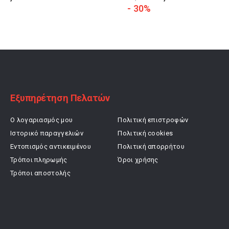
price
τρέχουσα
price
τρέχουσα
- 30%
was:
τιμή
was:
τιμή
19,90 €.
είναι:
20,00 €.
είναι:
15,92 €.
14,00 €.
Εξυπηρέτηση Πελατών
Ο λογαριασμός μου
Πολιτική επιστροφών
Ιστορικό παραγγελιών
Πολιτική cookies
Εντοπισμός αντικειμένου
Πολιτική απορρήτου
Τρόποι πληρωμής
Όροι χρήσης
Τρόποι αποστολής