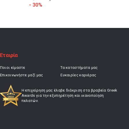
price
τρέχουσα
- 30%
- 20%
was:
τιμή
24,50 €.
είναι:
17,15 €.
Εταιρία
Ποιοι είμαστε
Τα καταστήματα μας
Επικοινωνήστε μαζί μας
Ευκαιρίες καριέρας
Η επιχείρηση μας έλαβε διάκριση στα βραβεία Greek
Awards για την εξυπηρέτηση και ικανοποίηση
πελατών.