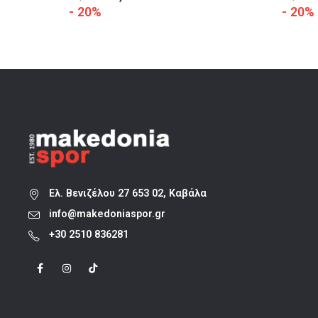
price
τρέχουσα
- 20%
- 20%
was:
τιμή
33,00 €.
είναι:
26,40 €.
Ελ. Βενιζέλου 27 653 02, Καβάλα
info@makedoniaspor.gr
+30 2510 836281