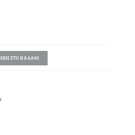
έχουσα
μή
αι:
,60 €.
ΉΚΗ ΣΤΟ ΚΑΛΆΘΙ
7